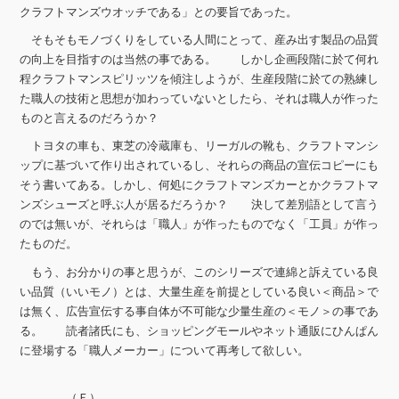
クラフトマンズウオッチである」との要旨であった。
そもそもモノづくりをしている人間にとって、産み出す製品の品質
の向上を目指すのは当然の事である。 しかし企画段階に於て何れ
程クラフトマンスピリッツを傾注しようが、生産段階に於ての熟練し
た職人の技術と思想が加わっていないとしたら、それは職人が作った
ものと言えるのだろうか？
トヨタの車も、東芝の冷蔵庫も、リーガルの靴も、クラフトマンシ
ップに基づいて作り出されているし、それらの商品の宣伝コピーにも
そう書いてある。しかし、何処にクラフトマンズカーとかクラフトマ
ンズシューズと呼ぶ人が居るだろうか？ 決して差別語として言う
のでは無いが、それらは「職人」が作ったものでなく「工員」が作っ
たものだ。
もう、お分かりの事と思うが、このシリーズで連綿と訴えている良
い品質（いいモノ）とは、大量生産を前提としている良い＜商品＞で
は無く、広告宣伝する事自体が不可能な少量生産の＜モノ＞の事であ
る。 読者諸氏にも、ショッピングモールやネット通販にひんぱん
に登場する「職人メーカー」について再考して欲しい。
（Ｆ）