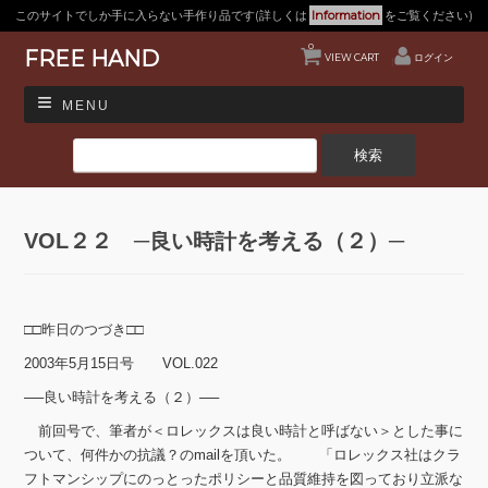
このサイトでしか手に入らない手作り品です(詳しくは
Information
をご覧ください)
0
FREE HAND
VIEW CART
ログイン
MENU
VOL２２ ─良い時計を考える（２）─
□□昨日のつづき□□
2003年5月15日号 VOL.022
──良い時計を考える（２）──
前回号で、筆者が＜ロレックスは良い時計と呼ばない＞とした事に
ついて、何件かの抗議？のmailを頂いた。 「ロレックス社はクラ
フトマンシップにのっとったポリシーと品質維持を図っており立派な