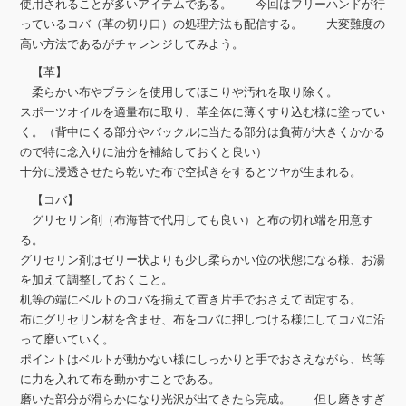
使用されることが多いアイテムである。 今回はフリーハンドが行
っているコバ（革の切り口）の処理方法も配信する。 大変難度の
高い方法であるがチャレンジしてみよう。
【革】
柔らかい布やブラシを使用してほこりや汚れを取り除く。
スポーツオイルを適量布に取り、革全体に薄くすり込む様に塗ってい
く。（背中にくる部分やバックルに当たる部分は負荷が大きくかかる
ので特に念入りに油分を補給しておくと良い）
十分に浸透させたら乾いた布で空拭きをするとツヤが生まれる。
【コバ】
グリセリン剤（布海苔で代用しても良い）と布の切れ端を用意す
る。
グリセリン剤はゼリー状よりも少し柔らかい位の状態になる様、お湯
を加えて調整しておくこと。
机等の端にベルトのコバを揃えて置き片手でおさえて固定する。
布にグリセリン材を含ませ、布をコバに押しつける様にしてコバに沿
って磨いていく。
ポイントはベルトが動かない様にしっかりと手でおさえながら、均等
に力を入れて布を動かすことである。
磨いた部分が滑らかになり光沢が出てきたら完成。 但し磨きすぎ